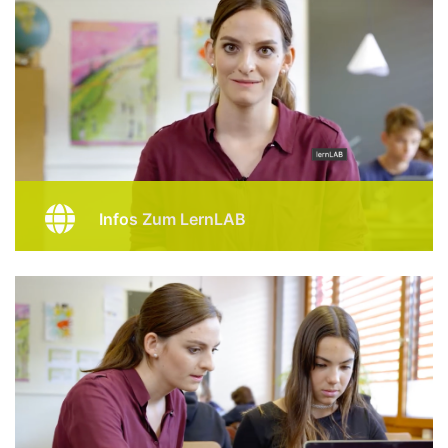
Infos Zum LernLAB
Auf der Webseite der PH Graubünden findest du
weitere Informationen zum LernLAB als Plattform für
Schulen. Bei Fragen stehen wir auch gerne persönlich
zur Verfügung.
Link Zur Webseite