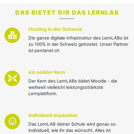
zusammen eine gute Lösung für dich und deine
DAS BIETET DIR DAS LERNLAB
Schule finden können!
Mail An David Halser
Hosting in der Schweiz
Die ganze digitale Infrastruktur des LernLABs ist
zu 100% in der Schweiz gehostet. Unser Partner
ist pentanet.ch
ein solider Kern
Der Kern des LernLABs bildet Moodle - die
weltweit vielleicht leistungssträrkste
Lernplattform.
individuell anpassbar
Das LernLAB deiner Schule wird genau so
individuell, wie ihr das wünscht. Alles ist