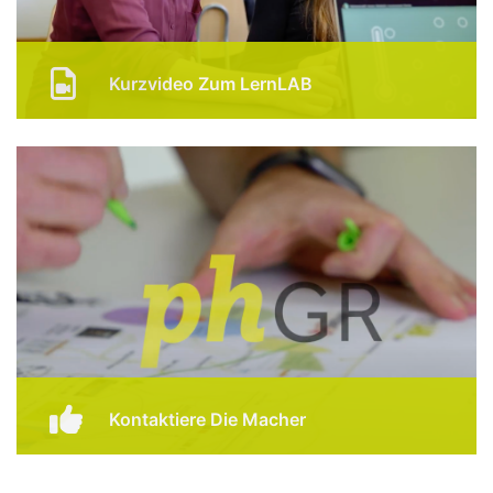
Kurzvideo Zum LernLAB
Hier findest du ein kurzes Video, welches dir einige
Vorteile von LernLAB aus der Perspektive einer
Schule, welche diese Lernplattform seit vielen Jahren
einsetzt, erklärt.
Link Zum Video
Kontaktiere Die Macher
Bist du interessiert, selber mit dem LernLAB zu
arbeiten? Dann melde dich gerne bei uns, damit wir