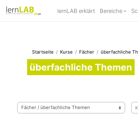
Zum Hauptinhalt
lernLAB erklärt
Bereiche
Sc
Startseite
Kurse
Fächer
überfachliche T
überfachliche Themen
Kur
Kursbereiche