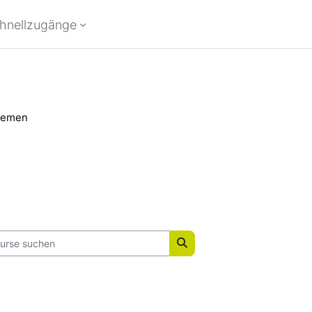
hnellzugänge
hemen
se suchen
Kurse suchen