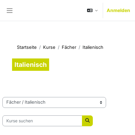
Zum Hauptinhalt
Anmelden
Website-Übersicht
Startseite
Kurse
Fächer
Italienisch
Italienisch
Kursbereiche
Kurse suchen
Kurse suchen