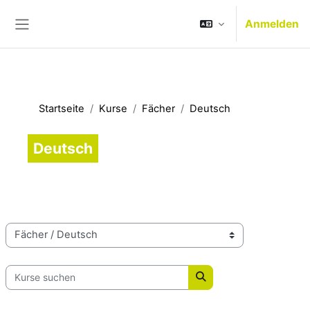
Zum Hauptinhalt
Anmelden
Website-Übersicht
Startseite
Kurse
Fächer
Deutsch
Deutsch
Kursbereiche
Kurse suchen
Kurse suchen