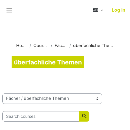
Skip to main content
Log in
Side panel
Home
Courses
Fächer
überfachliche Themen
überfachliche Themen
Course categories
Search courses
Search courses