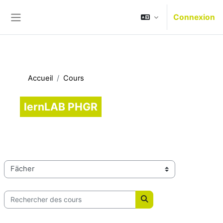
Passer au contenu principal
Connexion
Panneau latéral
Accueil
Cours
lernLAB PHGR
Catégories de cours
Rechercher des cours
Rechercher des cours