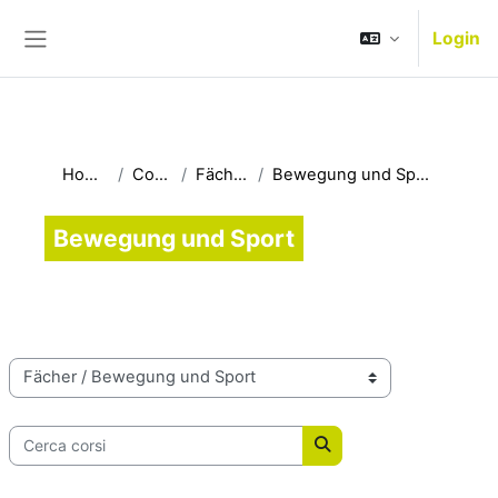
Vai al contenuto principale
Login
Pannello laterale
Home
Corsi
Fächer
Bewegung und Sport
Bewegung und Sport
Categorie di corso
Cerca corsi
Cerca corsi